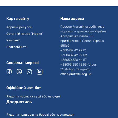
Карта сайту
Наша адреса
Професійна спілка робітників
Корисні ресурси
морського транспорту України
Останній номер "Моряк"
Аркадійське плато, 5Б,
Кампанії
приміщення 1, Одеса, Україна,
65062
Благодійність
+380482 42 99 01
+380482 42 99 02
+38050 336 44 57
Соціальні мережі
+38095 550 75 55 (Viber,
WhatsApp, Telegram)
office@mtwtu.org.ua
Офіційний чат-бот
Якщо ти моряк на суші або на судні
Доєднатись
Якщо ти працюєш на березі або навчаєшься