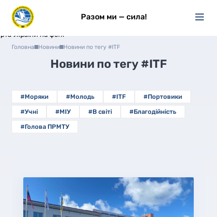
Разом ми — сила!
Головна
Новини
Новини по тегу #ITF
Новини по тегу
#ITF
#Моряки
#Молодь
#ITF
#Портовики
#Учні
#МІУ
#В світі
#Благодійність
#Голова ПРМТУ