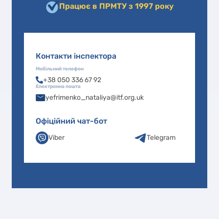
Працює в ПРМТУ з 1997 року
Контакти інспектора
Мобільний телефон
+38 050 336 67 92
Електронна пошта
yefrimenko_nataliya@itf.org.uk
Офіційний чат-бот
Viber
Telegram