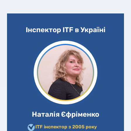
Інспектор ITF в Україні
Наталія Єфріменко
ITF інспектор з 2005 року