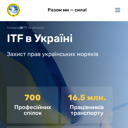
Разом ми — сила!
Головна
ITF in Ukraine
ITF в Україні
Захист прав українських моряків
700
16.5 млн.
Професійних
Працівників
спілок
транспорту