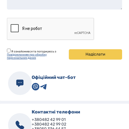
Я ознайомився та погоджуюсь з
Надіслати
Повідомленням про обробку
персональних даних
Офіційний чат-бот
Контактні телефони
+380482 42 99 01
+380482 42 99 02
+38050 336 44 57