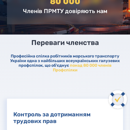
80 000
Членів ПРМТУ довіряють нам
Переваги членства
Професійна спілка робітників морського транспорту
України одна з найбільших всеукраїнських галузевих
профспілок, що об'єднує
понад 80 000 членів
Профспілки
Контроль за дотриманням
трудових прав