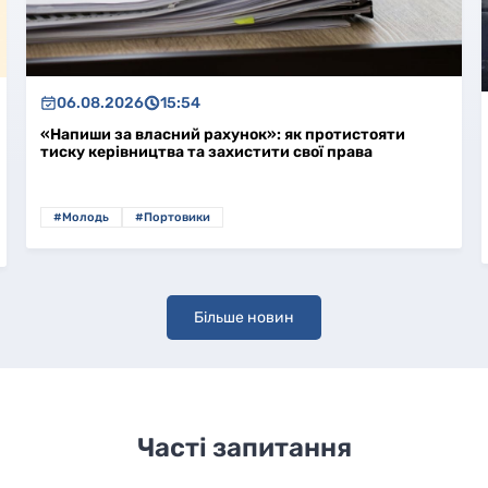
06.08.2026
10:57
яти
Зростання кількості атак у Чорному морі посил
тиск на світові товарні потоки
#Моряки
#Портовики
#В світі
Більше новин
Часті запитання