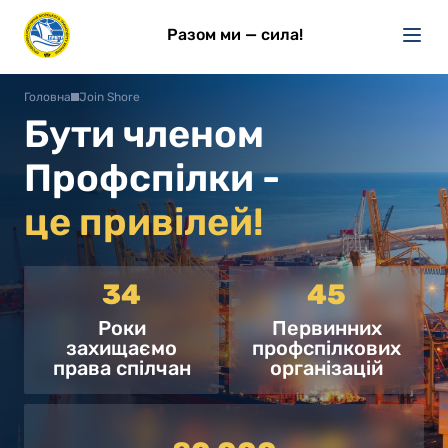
Разом ми — сила!
Головна
Join Shore
Бути членом
Профспілки -
це привілей!
34
45
Роки
Первинних
захищаємо
профспілкових
права спілчан
організацій