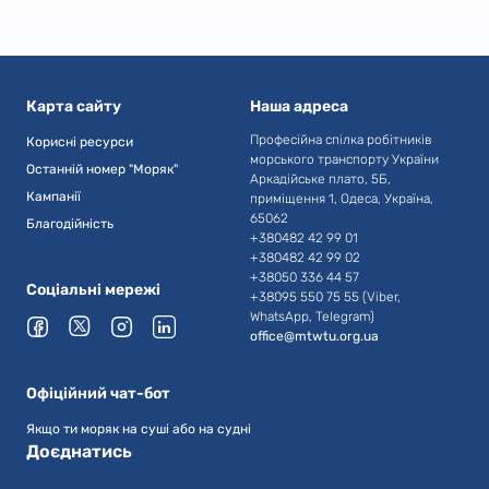
Карта сайту
Наша адреса
Професійна спілка робітників
Корисні ресурси
морського транспорту України
Останній номер "Моряк"
Аркадійське плато, 5Б,
Кампанії
приміщення 1, Одеса, Україна,
65062
Благодійність
+380482 42 99 01
+380482 42 99 02
+38050 336 44 57
Соціальні мережі
+38095 550 75 55 (Viber,
WhatsApp, Telegram)
office@mtwtu.org.ua
Офіційний чат-бот
Якщо ти моряк на суші або на судні
Доєднатись