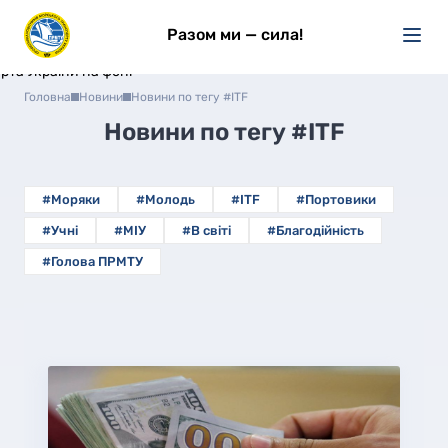
Разом ми — сила!
Головна
Новини
Новини по тегу #ITF
Новини по тегу
#ITF
#Моряки
#Молодь
#ITF
#Портовики
#Учні
#МІУ
#В світі
#Благодійність
#Голова ПРМТУ