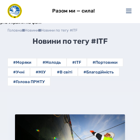
Разом ми — сила!
Головна
Новини
Новини по тегу #ITF
Новини по тегу
#ITF
#Моряки
#Молодь
#ITF
#Портовики
#Учні
#МІУ
#В світі
#Благодійність
#Голова ПРМТУ