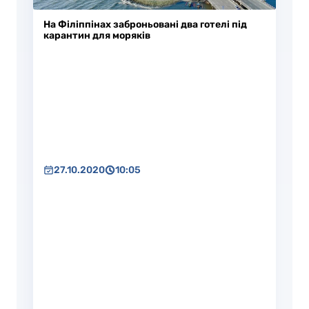
На Філіппінах заброньовані два готелі під
карантин для моряків
27.10.2020
10:05