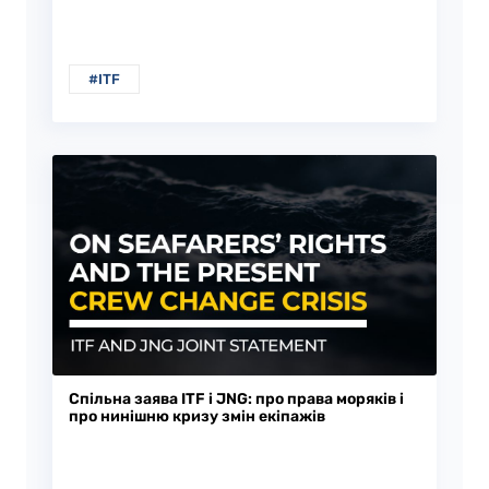
#ITF
Спільна заява ITF і JNG: про права моряків і
про нинішню кризу змін екіпажів