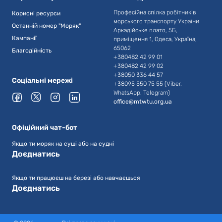
Професійна спілка робітників
Корисні ресурси
морського транспорту України
Останній номер "Моряк"
Аркадійське плато, 5Б,
Кампанії
приміщення 1, Одеса, Україна,
65062
Благодійність
+380482 42 99 01
+380482 42 99 02
+38050 336 44 57
Соціальні мережі
+38095 550 75 55 (Viber,
WhatsApp, Telegram)
office@mtwtu.org.ua
Офіційний чат-бот
Якщо ти моряк на суші або на судні
Доєднатись
Якщо ти працюєш на березі або навчаєшься
Доєднатись