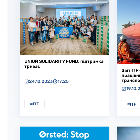
UNION SOLIDARITY FUND: підтримка
триває
Звіт IT
працівни
транспо
24.10.2023
17:25
19.10.
#ITF
#ITF