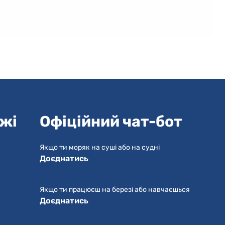
ежі
Офіційний чат-бот
Якщо ти моряк на суші або на судні
Доєднатись
Якщо ти працюєш на березі або навчаєшься
Доєднатись