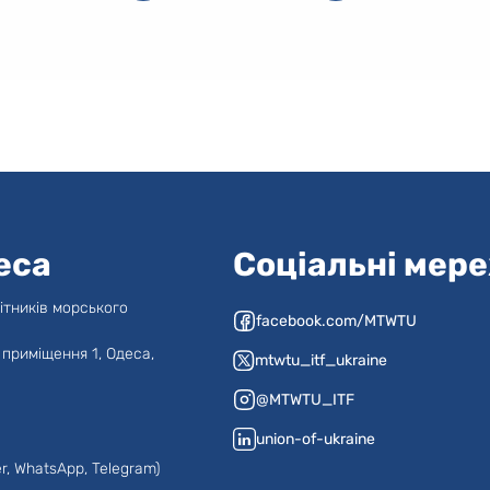
еса
Соціальні мер
ітників морського
facebook.com/MTWTU
 приміщення 1, Одеса,
mtwtu_itf_ukraine
@MTWTU_ITF
union-of-ukraine
r, WhatsApp, Telegram)