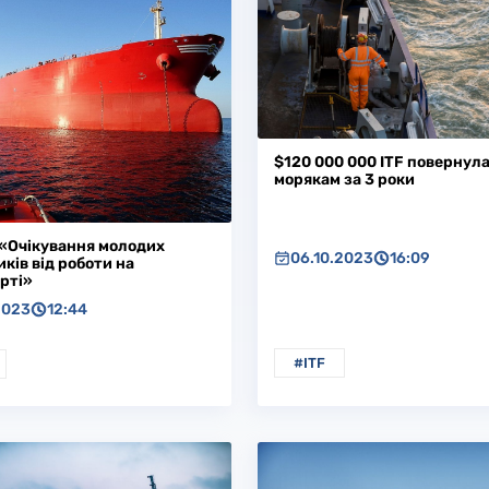
$120 000 000 ITF повернул
морякам за 3 роки
F «Очікування молодих
06.10.2023
16:09
ків від роботи на
рті»
2023
12:44
#ITF