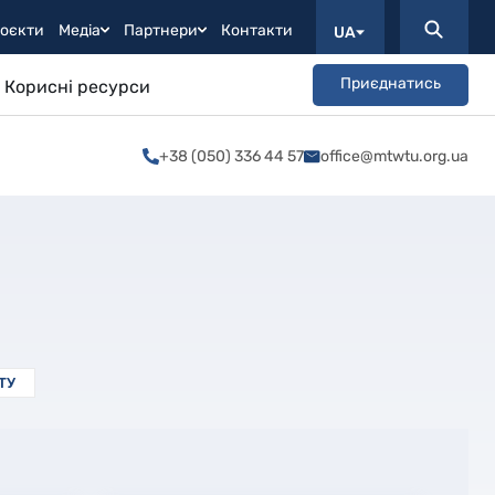
оєкти
Медіа
Партнери
Контакти
UA
Приєднатись
Корисні ресурси
+38 (050) 336 44 57
office@mtwtu.org.ua
ТУ