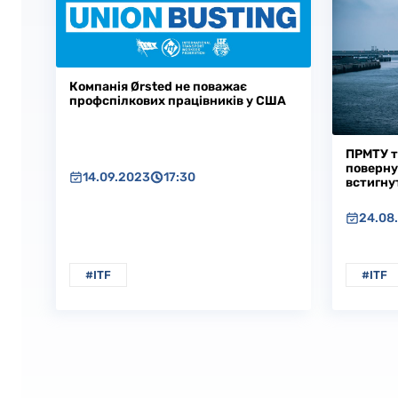
Компанія Ørsted не поважає
профспілкових працівників у США
ПРМТУ т
поверну
14.09.2023
17:30
встигну
24.08
#ITF
#ITF