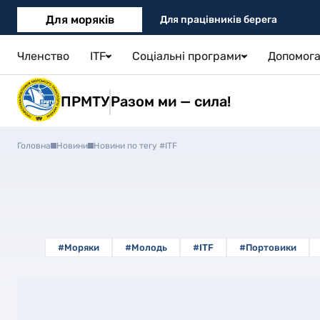
Для моряків
Для працівників берега
Членство
ITF
Соціальні програми
Допомога
ПРМТУ
Разом ми — сила!
Головна
Новини
Новини по тегу #ITF
#Моряки
#Молодь
#ITF
#Портовики