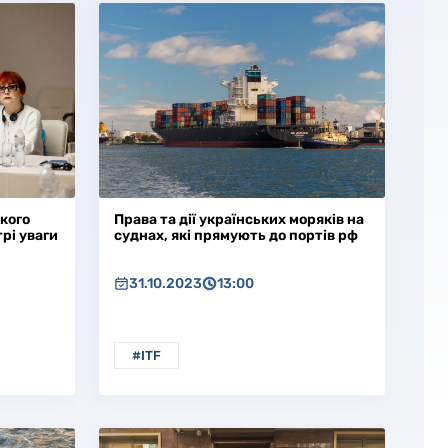
кого
Права та дії українських моряків на
рі уваги
суднах, які прямують до портів рф
31.10.2023
13:00
#ITF