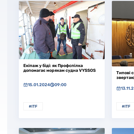
Екіпаж у біді: як Профспілка
допомагає морякам судна VYSSOS
Типові с
звертаю
15.01.2024
09:00
13.11.
#ITF
#ITF