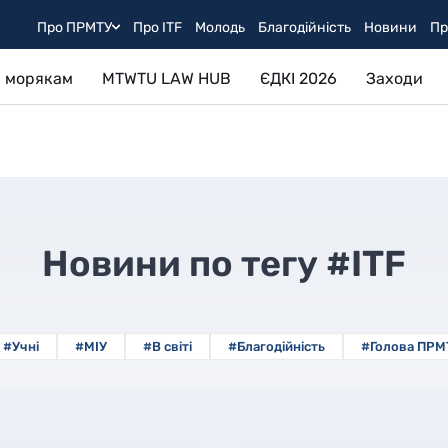
Про ПРМТУ
Про ITF
Молодь
Благодійність
Новини
Пр
 морякам
MTWTU LAW HUB
ЄДКІ 2026
Заходи
Новини по тегу
#ITF
#Учні
#МІУ
#В світі
#Благодійність
#Голова ПРМ