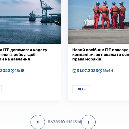
Новий посібник ITF показує
а ITF допомогли кадету
компаніям, як поважати осн
тися з рейсу, щоб
права моряків
ти на навчання
31.07.2023
16:44
.2023
15:18
#ITF
5
6
7
8
9
10
11
12
13
14