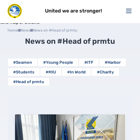
United we are stronger!
Home
News
News on #Head of prmtu
News on
#Head of prmtu
#Seamen
#Young People
#ITF
#Harbor
#Students
#MIU
#In World
#Charity
#Head of prmtu