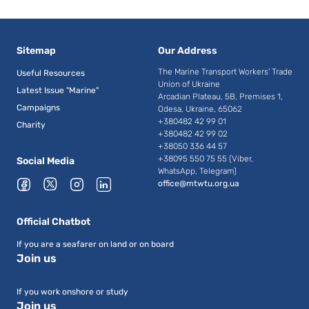
Sitemap
Our Address
The Marine Transport Workers' Trade
Useful Resources
Union of Ukraine
Latest Issue "Marine"
Arcadian Plateau, 5B, Premises 1,
Campaigns
Odesa, Ukraine, 65062
+380482 42 99 01
Charity
+380482 42 99 02
+38050 336 44 57
+38095 550 75 55 (Viber,
Social Media
WhatsApp, Telegram)
office@mtwtu.org.ua
Official Chatbot
If you are a seafarer on land or on board
Join us
If you work onshore or study
Join us