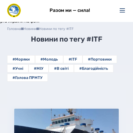
Разом ми — сила!
Головна
Новини
Новини по тегу #ITF
Новини по тегу
#ITF
#Моряки
#Молодь
#ITF
#Портовики
#Учні
#МІУ
#В світі
#Благодійність
#Голова ПРМТУ