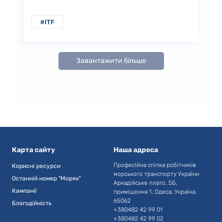
#ITF
Завантажити більше
Карта сайту
Наша адреса
Професійна спілка робітників
Корисні ресурси
морського транспорту України
Останній номер "Моряк"
Аркадійське плато, 5Б,
Кампанії
приміщення 1, Одеса, Україна,
65062
Благодійність
+380482 42 99 01
+380482 42 99 02