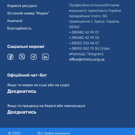
Професійна спілка робітників
Корисні ресурси
морського транспорту України
Останній номер "Моряк"
Аркадійське плато, 5Б,
Кампанії
приміщення 1, Одеса, Україна,
65062
Благодійність
+380482 42 99 01
+380482 42 99 02
+38050 336 44 57
Соціальні мережі
+38095 550 75 55 (Viber,
WhatsApp, Telegram)
office@mtwtu.org.ua
Офіційний чат-бот
Якщо ти моряк на суші або на судні
Доєднатись
Якщо ти працюєш на березі або навчаєшься
Доєднатись
©
2026
Всі права захищені