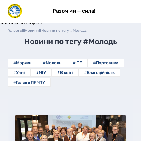
Разом ми — сила!
Головна
Новини
Новини по тегу #Молодь
Новини по тегу
#Молодь
#Моряки
#Молодь
#ITF
#Портовики
#Учні
#МІУ
#В світі
#Благодійність
#Голова ПРМТУ