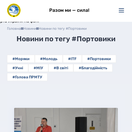
Разом ми — сила!
Головна
Новини
Новини по тегу #Портовики
Новини по тегу
#Портовики
#Моряки
#Молодь
#ITF
#Портовики
#Учні
#МІУ
#В світі
#Благодійність
#Голова ПРМТУ