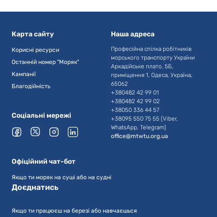
Карта сайту
Наша адреса
Професійна спілка робітників
Корисні ресурси
морського транспорту України
Останній номер "Моряк"
Аркадійське плато, 5Б,
Кампанії
приміщення 1, Одеса, Україна,
65062
Благодійність
+380482 42 99 01
+380482 42 99 02
+38050 336 44 57
Соціальні мережі
+38095 550 75 55 (Viber,
WhatsApp, Telegram)
office@mtwtu.org.ua
Офіційний чат-бот
Якщо ти моряк на суші або на судні
Доєднатись
Якщо ти працюєш на березі або навчаєшься