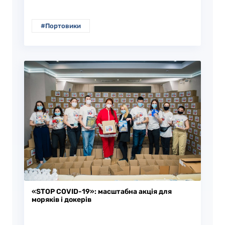
#Портовики
«STOP COVID-19»: масштабна акція для
моряків і докерів