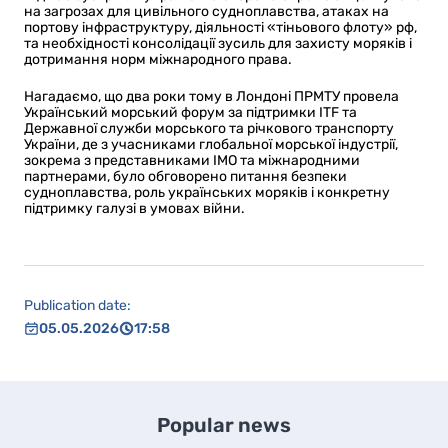
на загрозах для цивільного судноплавства, атаках на
портову інфраструктуру, діяльності «тіньового флоту» рф,
та необхідності консолідації зусиль для захисту моряків і
дотримання норм міжнародного права.
Нагадаємо, що два роки тому в Лондоні ПРМТУ провела
Український морський форум за підтримки ITF та
Державної служби морського та річкового транспорту
України, де з учасниками глобальної морської індустрії,
зокрема з представниками IMO та міжнародними
партнерами, було обговорено питання безпеки
судноплавства, роль українських моряків і конкретну
підтримку галузі в умовах війни.
Publication date:
05.05.2026
17:58
Popular news