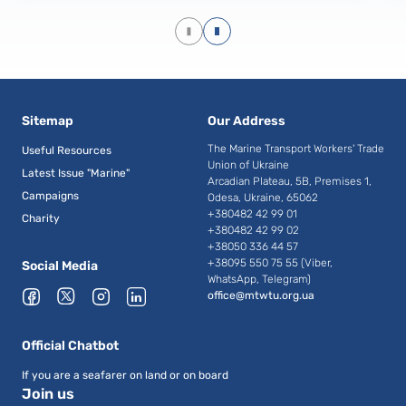
Sitemap
Our Address
The Marine Transport Workers' Trade
Useful Resources
Union of Ukraine
Latest Issue "Marine"
Arcadian Plateau, 5B, Premises 1,
Campaigns
Odesa, Ukraine, 65062
+380482 42 99 01
Charity
+380482 42 99 02
+38050 336 44 57
+38095 550 75 55 (Viber,
Social Media
WhatsApp, Telegram)
office@mtwtu.org.ua
Official Chatbot
If you are a seafarer on land or on board
Join us