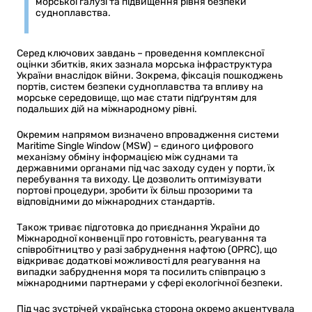
морської галузі та підвищення рівня безпеки
судноплавства.
Серед ключових завдань – проведення комплексної
оцінки збитків, яких зазнала морська інфраструктура
України внаслідок війни. Зокрема, фіксація пошкоджень
портів, систем безпеки судноплавства та впливу на
морське середовище, що має стати підґрунтям для
подальших дій на міжнародному рівні.
Окремим напрямом визначено впровадження системи
Maritime Single Window (MSW) – єдиного цифрового
механізму обміну інформацією між суднами та
державними органами під час заходу суден у порти, їх
перебування та виходу. Це дозволить оптимізувати
портові процедури, зробити їх більш прозорими та
відповідними до міжнародних стандартів.
Також триває підготовка до приєднання України до
Міжнародної конвенції про готовність, реагування та
співробітництво у разі забруднення нафтою (OPRC), що
відкриває додаткові можливості для реагування на
випадки забруднення моря та посилить співпрацю з
міжнародними партнерами у сфері екологічної безпеки.
Під час зустрічей українська сторона окремо акцентувала