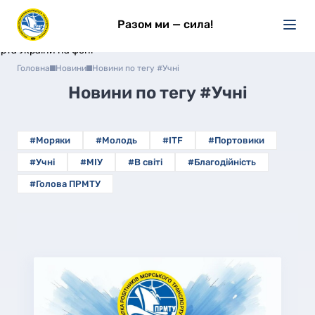
Разом ми — сила!
Головна
Новини
Новини по тегу #Учні
Новини по тегу
#Учні
#Моряки
#Молодь
#ITF
#Портовики
#Учні
#МІУ
#В світі
#Благодійність
#Голова ПРМТУ