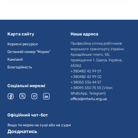
Карта сайту
Наша адреса
Професійна спілка робітників
Корисні ресурси
морського транспорту України
Останній номер "Моряк"
Аркадійське плато, 5Б,
Кампанії
приміщення 1, Одеса, Україна,
65062
Благодійність
+380482 42 99 01
+380482 42 99 02
+38050 336 44 57
Соціальні мережі
+38095 550 75 55 (Viber,
WhatsApp, Telegram)
office@mtwtu.org.ua
Офіційний чат-бот
Якщо ти моряк на суші або на судні
Доєднатись