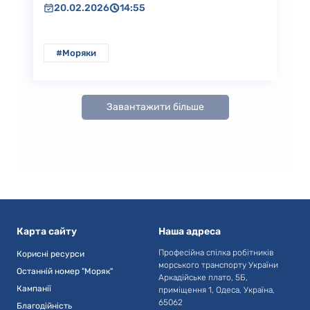
20.02.2026
14:55
#Моряки
Завантажити більше
Карта сайту
Наша адреса
Професійна спілка робітників
Корисні ресурси
морського транспорту України
Останній номер "Моряк"
Аркадійське плато, 5Б,
Кампанії
приміщення 1, Одеса, Україна,
65062
Благодійність