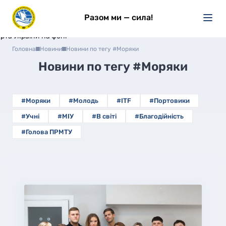
Разом ми — сила!
Головна
Новини
Новини по тегу #Моряки
Новини по тегу
#Моряки
#Моряки
#Молодь
#ITF
#Портовики
#Учні
#МІУ
#В світі
#Благодійність
#Голова ПРМТУ