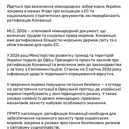
Йдеться про виконання міжнародних зобов’язань України,
зокрема в межах Угоди про асоціацію з ЄС та
національних стратегічних документів, які передбачають
ратифікацію Конвенції.
MLC, 2006 — ключовий міжнародний документ, що
визначає трудові та соціальні права моряків. Конвенція
вже ратифікована більшістю морських держав світу та є
обов’язковою для країн ЄС.
У 2026 році Міністерство розвитку громад та територій
України подало до Офісу Президента проєкти законів про
ратифікацію Конвенції та внесення змін до законодавства
у зв’язку з її імплементацією. Станом на 2 квітня 2026 року
інформація щодо їх подальшого опрацювання відсутня.
У зверненні окремо порушено питання безпеки — з огляду
на загострення ситуації в Ормузькій протоці, де українські
моряки перебувають у зоні підвищеного ризику. У таких
умовах наявність дієвих міжнародно-правових
механізмів захисту набуває особливого значення.
ПРМТУ наголошує: ратифікація Конвенції необхідна для
забезпечення належного захисту прав українських
моряків, зокрема в умовах зростання безпекових ризиків
у світовому судноплавстві.