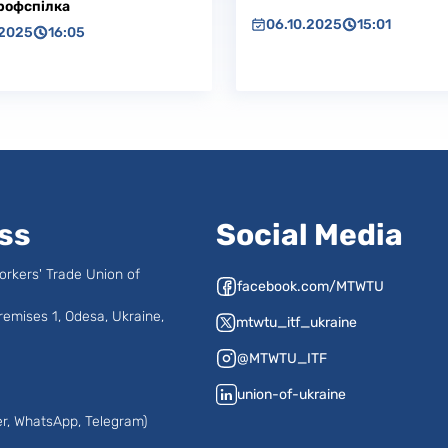
рофспілка
06.10.2025
15:01
.2025
16:05
ss
Social Media
orkers' Trade Union of
facebook.com/MTWTU
remises 1, Odesa, Ukraine,
mtwtu_itf_ukraine
@MTWTU_ITF
union-of-ukraine
r, WhatsApp, Telegram)