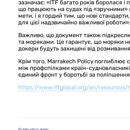
зазначає: «ITF багато років боролася 
що працюють на судах під «зручними» п
мети, і я гордий тим, що нові стандарт
для цієї надзвичайно важливої роботи»
Важливо, що документ також підкреслю
та моряками. Це гарантує, що моряки не
докери будуть захищені від розмивання
Крім того, Marrakech Policy поглиблює
між профспілками країн-судновласникі
єдиний фронт у боротьбі за поліпшення
https://www.itfglobal.org/en/resources/
Publication date: