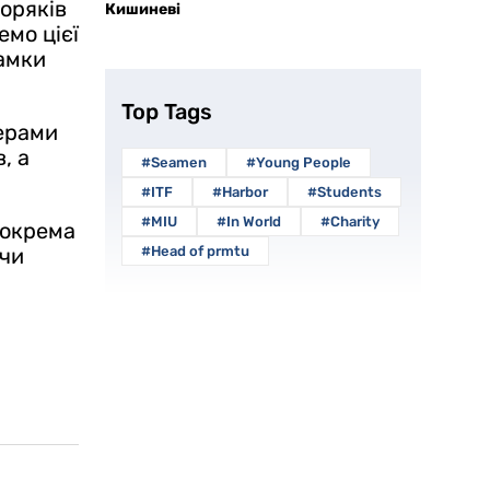
моряків
Кишиневі
мо цієї
рамки
Top Tags
керами
, а
#Seamen
#Young People
#ITF
#Harbor
#Students
#MIU
#In World
#Charity
зокрема
ючи
#Head of prmtu