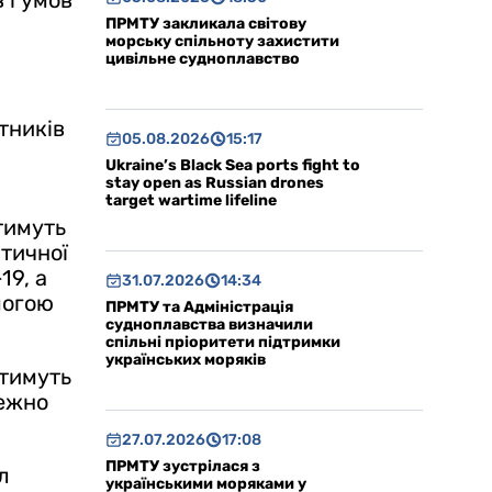
 і умов
ПРМТУ закликала світову
морську спільноту захистити
цивільне судноплавство
тників
05.08.2026
15:17
Ukraine’s Black Sea ports fight to
stay open as Russian drones
target wartime lifeline
тимуть
итичної
19, а
31.07.2026
14:34
могою
ПРМТУ та Адміністрація
судноплавства визначили
спільні пріоритети підтримки
українських моряків
атимуть
лежно
27.07.2026
17:08
ПРМТУ зустрілася з
л
українськими моряками у