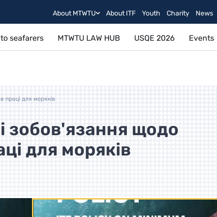
About MTWTU
About ITF
Youth
Charity
News
to seafarers
MTWTU LAW HUB
USQE 2026
Events
в праці для моряків
ві зобов'язання щодо
ці для моряків