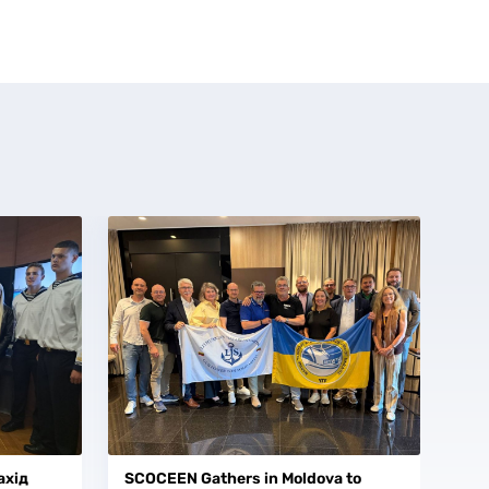
ахід
SCOCEEN Gathers in Moldova to