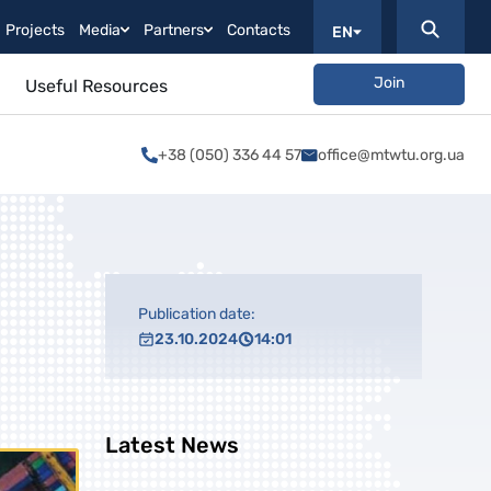
Projects
Media
Partners
Contacts
EN
Join
Useful Resources
+38 (050) 336 44 57
office@mtwtu.org.ua
Publication date:
23.10.2024
14:01
Latest News