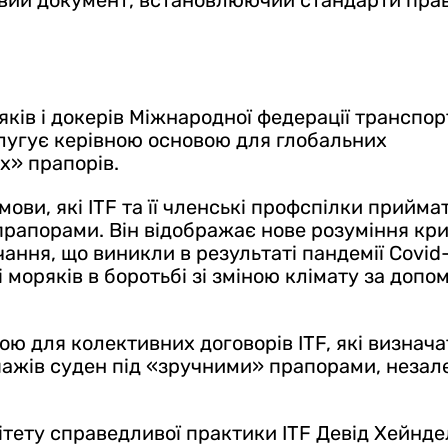
овий документ, встановлюючий стандарти прав
яків і докерів Міжнародної федерації транспор
 слугує керівною основою для глобальних
х» прапорів.
ови, які ITF та її членські профспілки прийма
прапорами. Він відображає нове розуміння кр
ння, що виникли в результаті пандемії Covid-
 моряків в боротьбі зі зміною клімату за допо
ою для колективних договорів ITF, які визнач
іпажів суден під «зручними» прапорами, неза
мітету справедливої практики ITF Девід Хейнде