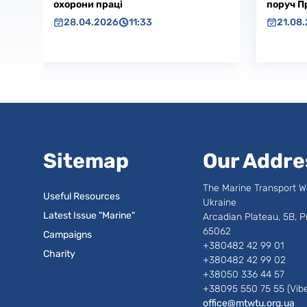
охорони праці
поруч П
28.04.2026
11:33
21.08
Sitemap
Our Addre
The Marine Transport W
Useful Resources
Ukraine
Latest Issue "Marine"
Arcadian Plateau, 5B, P
65062
Campaigns
+380482 42 99 01
Charity
+380482 42 99 02
+38050 336 44 57
+38095 550 75 55 (Vibe
office@mtwtu.org.ua