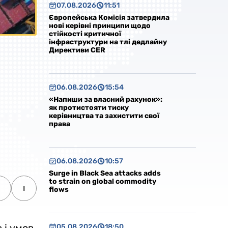
07.08.2026
11:51
Європейська Комісія затвердила
нові керівні принципи щодо
стійкості критичної
інфраструктури на тлі дедлайну
Директиви CER
06.08.2026
15:54
«Напиши за власний рахунок»:
як протистояти тиску
керівництва та захистити свої
права
06.08.2026
10:57
Surge in Black Sea attacks adds
to strain on global commodity
flows
05.08.2026
18:50