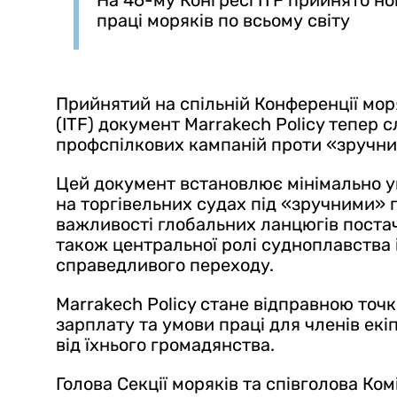
На 46-му Конгресі ITF прийнято н
праці моряків по всьому світу
Прийнятий на спільній Конференції мор
(ITF) документ Marrakech Policy тепер
профспілкових кампаній проти «зручни
Цей документ встановлює мінімально ум
на торгівельних судах під «зручними» 
важливості глобальних ланцюгів постача
також центральної ролі судноплавства і
справедливого переходу.
Marrakech Policy стане відправною точк
зарплату та умови праці для членів ек
від їхнього громадянства.
Голова Секції моряків та співголова Ко