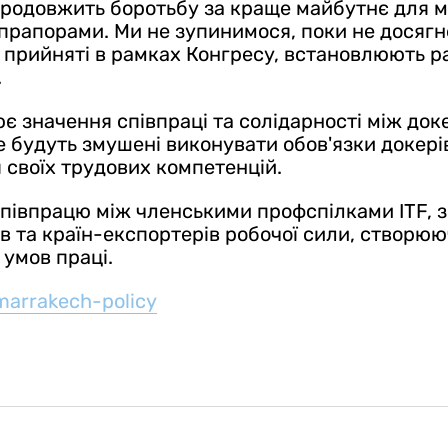
і продовжить боротьбу за краще майбутнє для 
рапорами. Ми не зупинимося, поки не досягне
и, прийняті в рамках Конгресу, встановлюють 
.
є значення співпраці та солідарності між до
 будуть змушені виконувати обов'язки докерів
 своїх трудових компетенцій.
 співпрацю між членськими профспілками ITF, 
в та країн-експортерів робочої сили, створю
 умов праці.
marrakech-policy