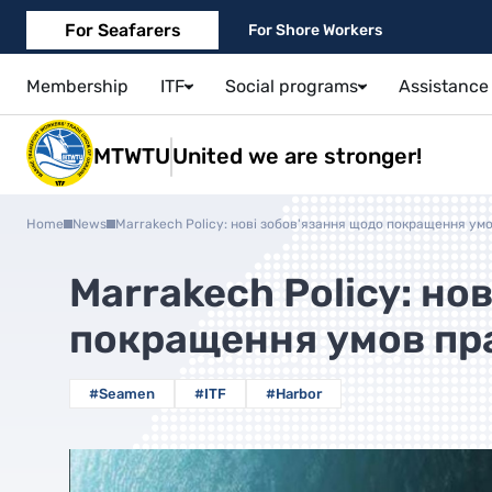
For Seafarers
For Shore Workers
Membership
ITF
Social programs
Assistance 
MTWTU
United we are stronger!
Home
News
Marrakech Policy: нові зобов'язання щодо покращення умо
Marrakech Policy: но
покращення умов пра
#Seamen
#ITF
#Harbor