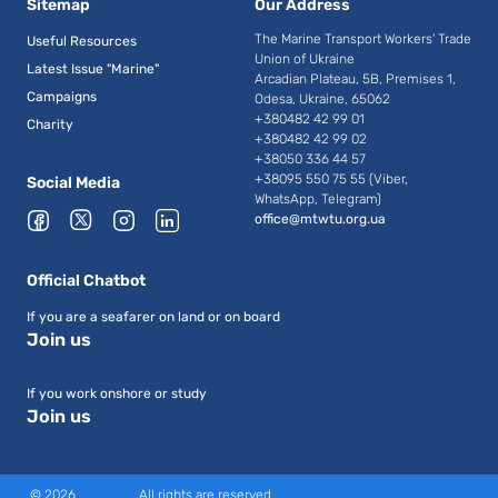
Sitemap
Our Address
The Marine Transport Workers' Trade
Useful Resources
Union of Ukraine
Latest Issue "Marine"
Arcadian Plateau, 5B, Premises 1,
Campaigns
Odesa, Ukraine, 65062
+380482 42 99 01
Charity
+380482 42 99 02
+38050 336 44 57
+38095 550 75 55 (Viber,
Social Media
WhatsApp, Telegram)
office@mtwtu.org.ua
Official Chatbot
If you are a seafarer on land or on board
Join us
If you work onshore or study
Join us
©
2026
All rights are reserved