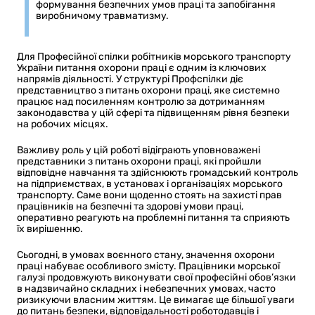
формування безпечних умов праці та запобігання
виробничому травматизму.
Для Професійної спілки робітників морського транспорту
України питання охорони праці є одним із ключових
напрямів діяльності. У структурі Профспілки діє
представництво з питань охорони праці, яке системно
працює над посиленням контролю за дотриманням
законодавства у цій сфері та підвищенням рівня безпеки
на робочих місцях.
Важливу роль у цій роботі відіграють уповноважені
представники з питань охорони праці, які пройшли
відповідне навчання та здійснюють громадський контроль
на підприємствах, в установах і організаціях морського
транспорту. Саме вони щоденно стоять на захисті прав
працівників на безпечні та здорові умови праці,
оперативно реагують на проблемні питання та сприяють
їх вирішенню.
Сьогодні, в умовах воєнного стану, значення охорони
праці набуває особливого змісту. Працівники морської
галузі продовжують виконувати свої професійні обов’язки
в надзвичайно складних і небезпечних умовах, часто
ризикуючи власним життям. Це вимагає ще більшої уваги
до питань безпеки, відповідальності роботодавців і