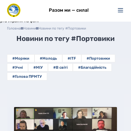
Разом ми — сила!
Головна
Новини
Новини по тегу #Портовики
Новини по тегу
#Портовики
#Моряки
#Молодь
#ITF
#Портовики
#Учні
#МІУ
#В світі
#Благодійність
#Голова ПРМТУ