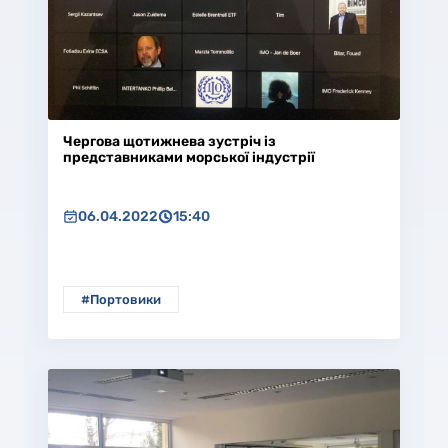
Чергова щотижнева зустріч із
представниками морської індустрії
06.04.2022
15:40
#Портовики