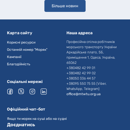
Більше новин
Карта сайту
Наша адреса
Професійна спілка робітників
Корисні ресурси
морського транспорту України
Останній номер "Моряк"
Аркадійське плато, 5Б,
Кампанії
приміщення 1, Одеса, Україна,
65062
Благодійність
+380482 42 99 01
+380482 42 99 02
+38050 336 44 57
Соціальні мережі
+38095 550 75 55 (Viber,
WhatsApp, Telegram)
office@mtwtu.org.ua
Офіційний чат-бот
Якщо ти моряк на суші або на судні
Доєднатись