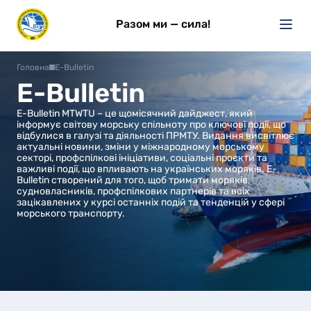
Разом ми — сила!
Головна
E-Bulletin
E-Bulletin
E-Bulletin MTWTU – це щомісячний дайджест, який
інформує світову морську спільноту про ключові події, що
відбулися в галузі та діяльності ПРМТУ. Видання висвітлює
актуальні новини, зміни у міжнародному морському
секторі, профспілкові ініціативи, соціальні проєкти та
важливі події, що впливають на українських моряків. E-
Bulletin створений для того, щоб тримати моряків,
судновласників, профспілкових партнерів та всіх
зацікавлених у курсі останніх подій та тенденцій у сфері
морського транспорту.