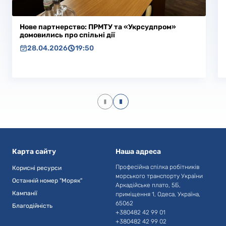
Нове партнерство: ПРМТУ та «Укрсудпром»
домовились про спільні дії
28.04.2026
19:50
Карта сайту
Наша адреса
Професійна спілка робітників
Корисні ресурси
морського транспорту України
Останній номер "Моряк"
Аркадійське плато, 5Б,
Кампанії
приміщення 1, Одеса, Україна,
65062
Благодійність
+380482 42 99 01
+380482 42 99 02