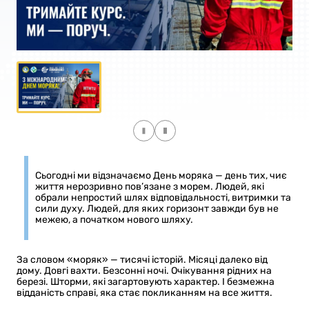
Сьогодні ми відзначаємо День моряка — день тих, чиє
життя нерозривно пов’язане з морем. Людей, які
обрали непростий шлях відповідальності, витримки та
сили духу. Людей, для яких горизонт завжди був не
межею, а початком нового шляху.
За словом «моряк» — тисячі історій. Місяці далеко від
дому. Довгі вахти. Безсонні ночі. Очікування рідних на
березі. Шторми, які загартовують характер. І безмежна
відданість справі, яка стає покликанням на все життя.