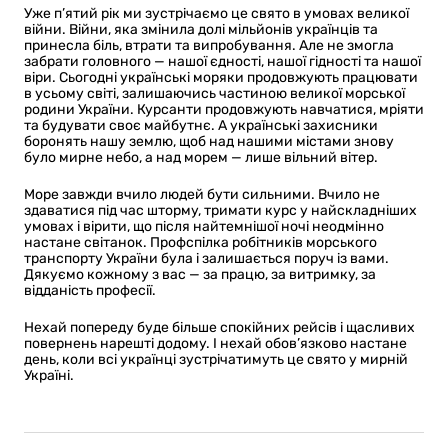
Уже п’ятий рік ми зустрічаємо це свято в умовах великої
війни. Війни, яка змінила долі мільйонів українців та
принесла біль, втрати та випробування. Але не змогла
забрати головного — нашої єдності, нашої гідності та нашої
віри. Сьогодні українські моряки продовжують працювати
в усьому світі, залишаючись частиною великої морської
родини України. Курсанти продовжують навчатися, мріяти
та будувати своє майбутнє. А українські захисники
боронять нашу землю, щоб над нашими містами знову
було мирне небо, а над морем — лише вільний вітер.
Море завжди вчило людей бути сильними. Вчило не
здаватися під час шторму, тримати курс у найскладніших
умовах і вірити, що після найтемнішої ночі неодмінно
настане світанок. Профспілка робітників морського
транспорту України була і залишається поруч із вами.
Дякуємо кожному з вас — за працю, за витримку, за
відданість професії.
Нехай попереду буде більше спокійних рейсів і щасливих
повернень нарешті додому. І нехай обов’язково настане
день, коли всі українці зустрічатимуть це свято у мирній
Україні.