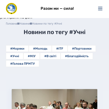
Разом ми — сила!
Головна
Новини
Новини по тегу #Учні
Новини по тегу
#Учні
#Моряки
#Молодь
#ITF
#Портовики
#Учні
#МІУ
#В світі
#Благодійність
#Голова ПРМТУ