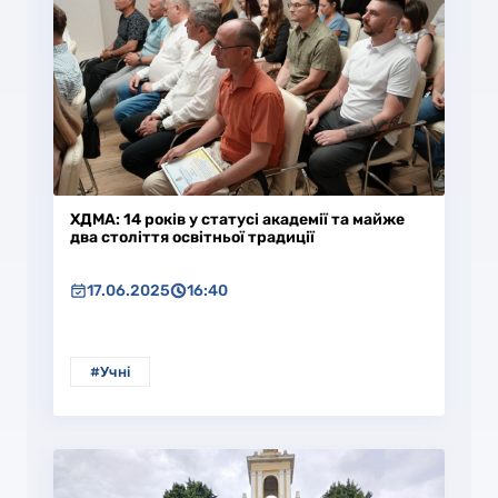
ХДМА: 14 років у статусі академії та майже
два століття освітньої традиції
17.06.2025
16:40
#Учні