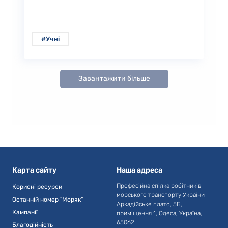
#Учні
Завантажити більше
Карта сайту
Наша адреса
Професійна спілка робітників
Корисні ресурси
морського транспорту України
Останній номер "Моряк"
Аркадійське плато, 5Б,
Кампанії
приміщення 1, Одеса, Україна,
65062
Благодійність