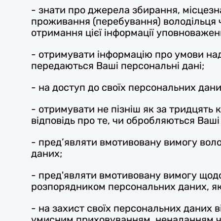
- знати про джерела збирання, місцезн
проживання (перебування) володільця 
отримання цієї інформації уповноважен
- отримувати інформацію про умови над
передаються Ваші персональні дані;
- на доступ до своїх персональних дани
- отримувати не пізніш як за тридцять
відповідь про те, чи обробляються Ваші
- пред’являти вмотивовану вимогу вол
даних;
- пред'являти вмотивовану вимогу щод
розпорядником персональних даних, як
- на захист своїх персональних даних в
умисним приховуванням, ненаданням чи 