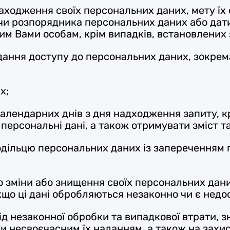
аходження своїх персональних даних, мету їх
чи розпорядника персональних даних або дат
им Вами особам, крім випадків, встановлених
ання доступу до персональних даних, зокрема
х;
 календарних днів з дня надходження запиту, к
 персональні дані, а також отримувати зміст 
одільцю персональних даних із запереченням 
о зміни або знищення своїх персональних дан
що ці дані обробляються незаконно чи є недо
ід незаконної обробки та випадкової втрати, 
несвоєчасним їх наданням, а також на захист