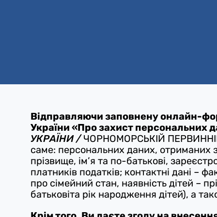
Відправляючи заповнену онлайн-форм
України «Про захист персональних д
УКРАЇНИ /
ЧОРНОМОРСЬКІЙ ПЕРВИННІЙ 
саме: персональних даних, отриманих з
прізвище, ім’я та по-батькові, зареєс
платників податків; контактні дані – 
про сімейний стан, наявність дітей – пр
батьковіта рік народження дітей), а та
Крім того, Ви даєте згоду на внесенн