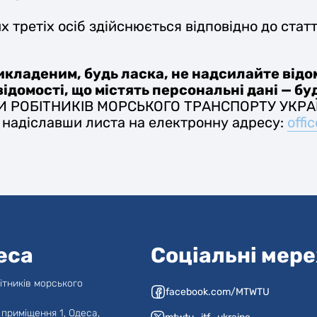
третіх осіб здійснюється відповідно до статт
викладеним, будь ласка, не надсилайте відо
ідомості, що містять персональні дані — буд
И РОБІТНИКІВ МОРСЬКОГО ТРАНСПОРТУ УКРА
надіславши листа на електронну адресу:
offi
еса
Соціальні мер
ітників морського
facebook.com/MTWTU
 приміщення 1, Одеса,