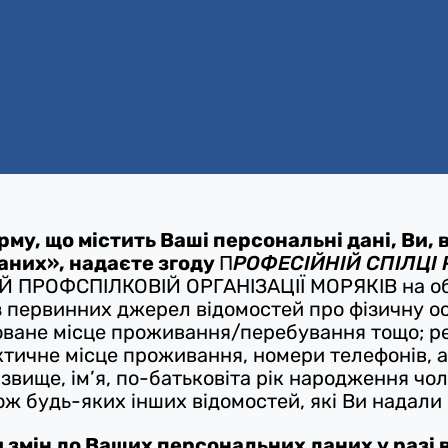
у, що містить Ваші персональні дані, Ви, 
аних», надаєте згоду
П
РОФЕСІЙНІЙ СПІЛЦІ
ПРОФСПІЛКОВІЙ ОРГАНІЗАЦІЇ МОРЯКІВ на обр
 первинних джерел відомостей про фізичну осо
троване місце проживання/перебування тощо; р
фактичне місце проживання, номери телефонів,
ізвище, ім’я, по-батьковіта рік народження чол
кож будь-яких інших відомостей, які Ви надали 
я змін до Ваших персональних даних у разі 