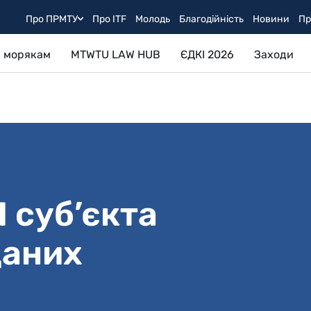
Про ПРМТУ
Про ITF
Молодь
Благодійність
Новини
Пр
 морякам
MTWTU LAW HUB
ЄДКІ 2026
Заходи
суб’єкта
даних