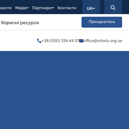
оєкти
Медіа
Партнери
Контакти
UA
Приєднатись
Корисні ресурси
+38 (050) 336 44 57
office@mtwtu.org.ua