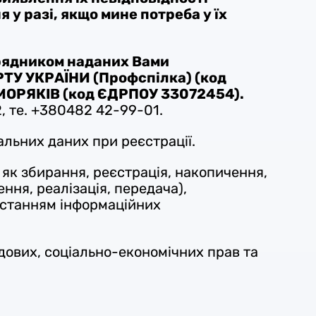
 у разі, якщо мине потреба у їх
рядником наданих Вами
У УКРАЇНИ (Профспілка) (код
ОРЯКІВ (код ЄДРПОУ
33072454).
2, те. +380482 42-99-01.
льних даних при реєстрації.
 як збирання, реєстрація, накопичення,
ння, реалізація, передача),
истанням інформаційних
ових, соціально-економічних прав та