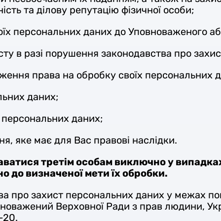
ість та ділову репутацію фізичної особи;
воїх персональних даних до Уповноваженого аб
сту в разі порушення законодавства про захи
ення права на обробку своїх персональних да
льних даних;
 персональних даних;
ня, яке має для Вас правові наслідки.
аватися третім особам виключно у випадка
о до визначеної мети їх обробки.
ва про захист персональних даних у межах п
оважений Верховної Ради з прав людини, Украї
-20.