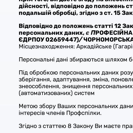
дійсності, відповідно до положень ст.
подальшій обробці, згідно з ст. 15 За
Відповідно до положень статті 12 За
персональних даних,
є
П
РОФЕСІЙНА 
ЄДРПОУ
02659447)
/
ЧОРНОМОРСЬКА 
Місцезнаходження: Аркадійське (Гагарін
Персональні дані збираються шляхом б
Під обробкою персональних даних розумі
зберігання, адаптування, зміна, понов
знеособлення, знищення персональних 
(автоматизованих) систем
Метою збору Ваших персональних даних
інтересів членів Профспілки.
Згідно з статтею 8 Закону Ви маєте пра