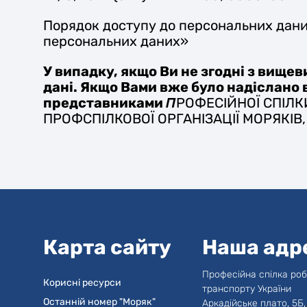
Порядок доступу до персональних даних 
персональних даних»
У випадку, якщо Ви не згодні з вище
дані. Якщо Вами вже було надіслано в
представниками
П
РОФЕСІЙНОЇ СПІЛК
ПРОФСПІЛКОВОЇ ОРГАНІЗАЦІЇ МОРЯКІВ, 
Карта сайту
Наша адр
Професійна спілка роб
Корисні ресурси
транспорту України
Останній номер "Моряк"
Аркадійське плато, 5Б,