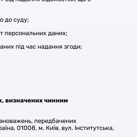
о до суду;
ст персональних даних;
них під час надання згоди;
х, визначених чинним
овноважень, передбачених
на, 01008, м. Київ, вул. Інститутська,