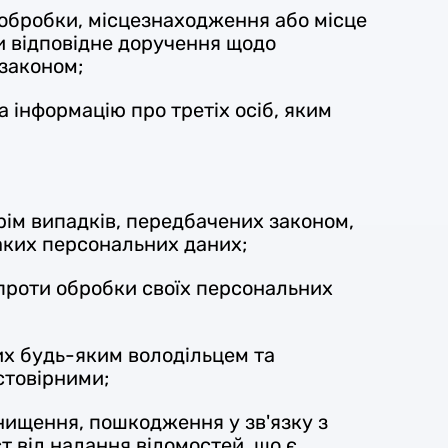
 обробки, місцезнаходження або місце
и відповідне доручення щодо
 законом;
 інформацію про третіх осіб, яким
рім випадків, передбачених законом,
таких персональних даних;
проти обробки своїх персональних
их будь-яким володільцем та
стовірними;
знищення, пошкодження у зв'язку з
 від надання відомостей, що є