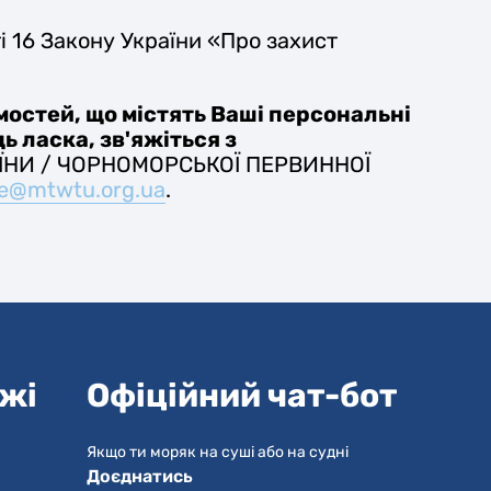
і 16 Закону України «Про захист
мостей, що містять Ваші персональні
ь ласка, зв'яжіться з
ЇНИ / ЧОРНОМОРСЬКОЇ ПЕРВИННОЇ
ce@mtwtu.org.ua
.
ежі
Офіційний чат-бот
Якщо ти моряк на суші або на судні
Доєднатись